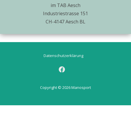
im TAB Aesch
Industriestrasse 151
CH-4147 Aesch BL
FOOTER
Datenschutzerklärung
MENU
Copyright © 2026 Manosport