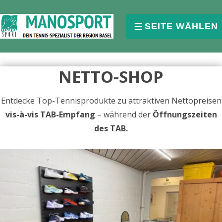
↓
Skip
SEITE WÄHLEN
MENU
to
Main
Content
NETTO-SHOP
Entdecke Top-Tennisprodukte zu attraktiven Nettopreisen
vis-à-vis TAB-Empfang
– während der
Öffnungszeiten
des TAB.