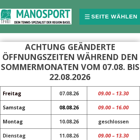
↓
Skip
SEITE WÄHLEN
MENU
to
Main
Content
ACHTUNG GEÄNDERTE
ÖFFNUNGSZEITEN WÄHREND DEN
SOMMERMONATEN VOM 07.08. BIS
22.08.2026
Freitag
07.08
.26
09.00 – 13.30
Samstag
08.08.26
09.00
– 16.00
Montag
10.08
.26
geschlossen
Dienstag
11.08.26
09.00 – 13.30